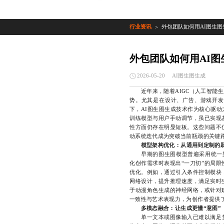
行业资讯
外包团队如何用AI图生图
>
外包团队如何用AI图
AI图生图生成
2026-05-20
近年来，随着AIGC（人工智能生
势。尤其是在设计、广告、游戏开发
下，AI图生图生成技术作为核心驱
训练模型与用户手动调节，虽已实现
性方面仍存在明显短板。这些问题不
动系统迭代成为突破当前瓶颈的关键
模型架构优化：从通用到定制的
早期的图生图模型普遍采用统一架构，如
化创作需求时表现出“一刀切”的局
优化。例如，通过引入条件控制模块
网络设计，提升推理速度，满足实时
于动漫角色生成的神经网络，或针对
一致性与艺术表现力，为创作者提供
多模态融合：让生成更懂“意图”
单一文本或图像输入已难以满足复