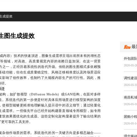
生成提效
生图生成提效
最
成内容）技术的快速演进，图像生成需求呈现出前所未有的增长态
外包团队
等领域，对高效、高质量视觉内容的依赖日益加深。在这一背景
2026-05-2
动力之一，正经历着系统性的迭代升级。传统的图生图模式多依赖预
基础功能，但在生成质量稳定性、风格迁移精准度以及跨场景适应
仅影响了创作效率，也制约了大规模内容生产的可行性。因此，推
调性建
路径。
2026-05-1
跃迁
扩散模型（Diffusion Models）或GAN结构，在面对多样
南昌私
限性。系统迭代的第一步便是针对具体应用场景进行模型架构的深度
2026-05-1
，使模型能够更精准地理解输入提示语中的语义细节；通过轻量化
生成需求。一些领先平台已经开始构建垂直领域专用模型，如专用
建筑效果图优化的生成器。这些定制化架构显著提升了输出结果的
团购小
了更可靠的工具支持。
2026-05-1
杂创作场景的需求。系统迭代的另一关键方向是多模态融合——
理念驱动