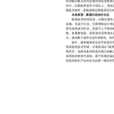
间内输出数百张符合规范的高质量图
60%，出图效率提升10倍以上。类
能提升效率，更能保障品牌视觉语言
未来展望：重塑内容创作生态
随着技术持续演进，AI图生图生成
设施。在设计行业，它将帮助设计师
容生成将成为常态，实现千人千面的
槛。更重要的是，系统迭代还将催生新
位，推动整个创作生态向智能化、协
如今，越来越多的企业开始意识到，
系统级的技术升级，才能实现从“能用
构而言，选择具备持续迭代能力的解
成系统的研发与落地，基于多模态融
实现内容生产自动化与品牌一致性管理，如