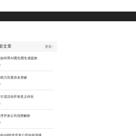
新文章
更多>
如何用AI图生图生成提效
0
设助力百度排名突破
8
域引流活动开发意义何在
6
程序开发公司优势解析
4
的AR软件开发公司如何选择