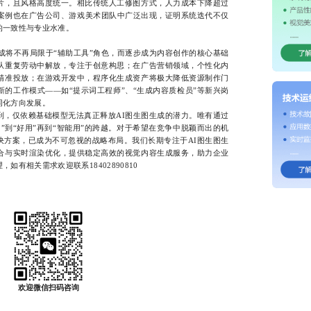
片，且风格高度统一。相比传统人工修图方式，人力成本下降超过
似案例也在广告公司、游戏美术团队中广泛出现，证明系统迭代不仅
的一致性与专业水准。
将不再局限于“辅助工具”角色，而逐步成为内容创作的核心基础
从重复劳动中解放，专注于创意构思；在广告营销领域，个性化内
精准投放；在游戏开发中，程序化生成资产将极大降低资源制作门
的工作模式——如“提示词工程师”、“生成内容质检员”等新兴岗
同化方向发展。
仅依赖基础模型无法真正释放AI图生图生成的潜力。唯有通过
”到“好用”再到“智能用”的跨越。对于希望在竞争中脱颖而出的机
决方案，已成为不可忽视的战略布局。我们长期专注于AI图生图生
合与实时渲染优化，提供稳定高效的视觉内容生成服务，助力企业
有相关需求欢迎联系18402890810
欢迎微信扫码咨询