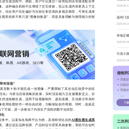
合进生成流程中。例如，用户可以通过一段简短的语音描述配合草
2026-05-1
像。这种融合机制不仅增强了交互体验，也让生成内容更具上下文
示，结合用户历史偏好与当前任务语境的多模态模型，可将生成准
生图系统将不再只是“图像转换器”，而是具备理解与推理能力的智
温州门
2026-05-1
本地正
2026-05-0
引流小
2026-05-0
“即时呈现”
至数十秒才能完成一张图像，严重限制了其在动态场景中的应
PU优化）与算法压缩策略的发展，实时渲染能力正在被重新定义。目
支持连续帧生成，适用于短视频制作、虚拟直播、互动展示等高时
像使用绘图软件一样自由试错，大幅缩短创作周期。同时，低延迟
造了可能，进一步推动了内容生产流程的数字化转型。
转化
务中。以某知名电商平台为例，其借助优化后的
AI图生图生成系
成。通过设定品牌色调、产品特征与背景风格参数，系统可在短时