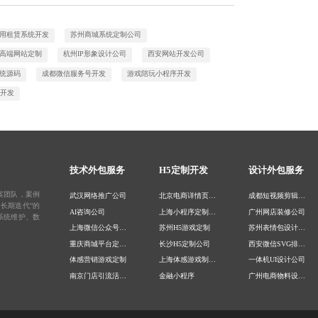
用租赁系统开发
苏州商城系统定制公司
高端网站定制
杭州IP形象设计公司
西安网站开发公司
统源码
成都微信服务号开发
游戏陪玩小程序开发
5开发
技术外包服务
H5定制开发
设计外包服务
案团队，案例
武汉网络推广公司
北京电商详情页设计
成都短视频剪辑处理
长期迭代”的
AI咨询公司
上海小程序定制开发
广州网店装修公司
系统维护、数
上海微信公众号定制
苏州H5游戏定制
苏州表情包设计公司
重庆商城平台定制公司
长沙H5定制公司
西安微信SVG排版公司
体感营销游戏定制
上海体感游戏制作公司
一体机UI设计公司
南京门店引流活动开发
金融小程序
广州电商物料设计公司
深圳商城网站建设公司
广州H5开发
北京kt板设计公司
上海专业建站公司
运动类H5
南昌网页设计公司