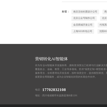
标签：
南京活动长图设计公司
商
北京公众号制作公司
北京
会员商城开发公司
代驾系
上海SEO外包公司
沈阳H
营销转化AI智能体
作为专业AI智能体开发服务商，拥有资深算法工程师与行业解决方
覆盖政企、金融、教育、工业等多领域。坚持“场景定制+模型精准+
服务理念，全程透明化开发流程，按时保质交付，提供模型调优、
据更新全周期服务，成为企业智能化转型的长期合作伙伴。
17702832108
电话：
地址：四川省成都市长益路蓝海B座1201