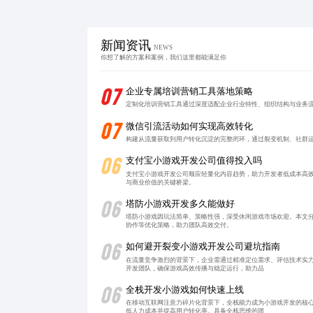
新闻资讯
NEWS
你想了解的方案和案例，我们这里都能满足你
07
企业专属培训营销工具落地策略
定制化培训营销工具通过深度适配企业行业特性、组织结构与业务
07
微信引流活动如何实现高效转化
构建从流量获取到用户转化沉淀的完整闭环，通过裂变机制、社群
06
支付宝小游戏开发公司值得投入吗
支付宝小游戏开发公司顺应轻量化内容趋势，助力开发者低成本高
与商业价值的关键桥梁。
06
塔防小游戏开发多久能做好
塔防小游戏因玩法简单、策略性强，深受休闲游戏市场欢迎。本文分
协作等优化策略，助力团队高效交付。
06
如何避开裂变小游戏开发公司避坑指南
在流量竞争激烈的背景下，企业需通过精准定位需求、评估技术实
开发团队，确保游戏高效传播与稳定运行，助力品
06
全栈开发小游戏如何快速上线
在移动互联网注意力碎片化背景下，全栈能力成为小游戏开发的核
低人力成本并提高用户转化率。具备全栈思维的团