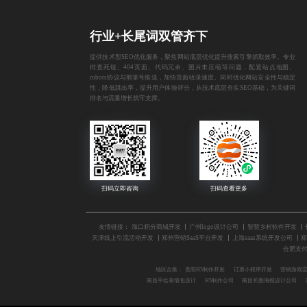
行业+长尾词双管齐下
提供技术型SEO优化服务，聚焦网站底层优化提升搜索引擎抓取效率。专业
排查死链、404页面、代码冗余、图片未压缩等问题，配置站点地图、
robots协议与熊掌号推送，加快页面收录速度。同时优化网站安全性与稳定
性，降低跳出率，提升用户体验评分，从技术底层夯实SEO基础，为关键词
排名与流量增长筑牢支撑。
友情链接：
海口积分商城开发
广州logo设计公司
智慧乡村软件开发
天津线上引流活动开发
郑州营销SaaS平台开发
上海saas系统开发公司
合肥支
地区合集：
贵阳H5制作开发
订票小程序开发
营销游戏
南昌手绘表情包设计
H5制作公司
南昌长图海报设计公司