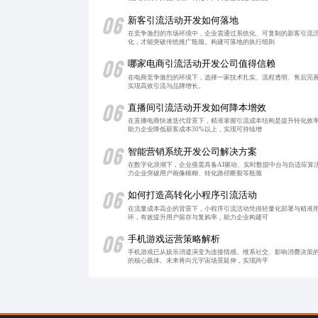
06
新客引流活动开发如何落地
在竞争激烈的市场环境中，企业需通过系统化、可复制的新客引流
化，才能突破传统推广瓶颈。构建可落地的执行细则
06
哪家电商引流活动开发公司值得信赖
在电商竞争激烈的环境下，选择一家技术扎实、流程透明、售后完
实现高效引流与品牌增长。
06
直播间引流活动开发如何降本增效
在直播电商快速迭代背景下，精准掌握引流成本结构是提升转化效
助力企业降低获客成本30%以上，实现可持续增
06
智能营销系统开发公司解决方案
在数字化浪潮下，企业亟需具备AI驱动、实时数据中台与自适应算
力企业突破用户画像模糊、转化路径断裂等瓶颈
06
如何打造高转化小程序引流活动
在流量成本高企的背景下，小程序引流活动凭借轻量化部署与精准
环，有效提升用户留存与复购率，助力企业构建可
06
手机游戏运营策略解析
手机游戏已从娱乐消遣演变为连接情感、维系社交、影响消费决策
的核心载体。未来将向元宇宙场景延伸，实现跨平