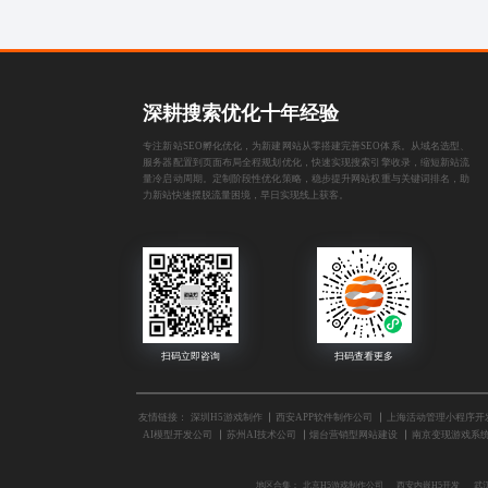
深耕搜索优化十年经验
专注新站SEO孵化优化，为新建网站从零搭建完善SEO体系。从域名选型、
服务器配置到页面布局全程规划优化，快速实现搜索引擎收录，缩短新站流
量冷启动周期。定制阶段性优化策略，稳步提升网站权重与关键词排名，助
力新站快速摆脱流量困境，早日实现线上获客。
友情链接：
深圳H5游戏制作
西安APP软件制作公司
上海活动管理小程序开
AI模型开发公司
苏州AI技术公司
烟台营销型网站建设
南京变现游戏系
地区合集：
北京H5游戏制作公司
西安内嵌H5开发
武