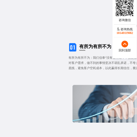
我们信奉 “没
咨询热线
18140119082
有所为有所不为
回到顶部
有所为有所不为：我们信奉“没有金刚钻，不揽瓷器
对客户需求，做不到的事情坚决不胡乱承诺，不夸
底线，避免客户空耗成本，以此赢得长期信任，奠