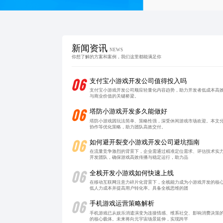
新闻资讯
NEWS
你想了解的方案和案例，我们这里都能满足你
06
支付宝小游戏开发公司值得投入吗
支付宝小游戏开发公司顺应轻量化内容趋势，助力开发者低成本高
与商业价值的关键桥梁。
06
塔防小游戏开发多久能做好
塔防小游戏因玩法简单、策略性强，深受休闲游戏市场欢迎。本文分
协作等优化策略，助力团队高效交付。
06
如何避开裂变小游戏开发公司避坑指南
在流量竞争激烈的背景下，企业需通过精准定位需求、评估技术实
开发团队，确保游戏高效传播与稳定运行，助力品
06
全栈开发小游戏如何快速上线
在移动互联网注意力碎片化背景下，全栈能力成为小游戏开发的核
低人力成本并提高用户转化率。具备全栈思维的团
06
手机游戏运营策略解析
手机游戏已从娱乐消遣演变为连接情感、维系社交、影响消费决策
的核心载体。未来将向元宇宙场景延伸，实现跨平