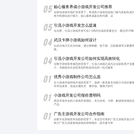
05
贴心服务养成小游戏开发公司推荐
在移动游戏市场扩张背景下，养成类小游戏凭借低门槛与高粘性成
程与情感化设计能力。贴心服务涵盖全程沟通、运
05
引流小游戏开发怎么提速
在合肥，引流小游戏开发可在2-4周内完成高质量交付，通过MV
04
武汉卡牌小游戏如何设计
以武汉地方文化为内核，通过黄鹤楼、热干面、汉剧脸谱等元素重
验。
04
引流小游戏开发公司如何实现高效转化
在数字营销竞争激烈的背景下，引流小游戏已成为企业获取用户流
力，并能提供从创意策划到投放优化的一站式服务
01
优秀小游戏制作公司怎么选
在小游戏市场持续升温的背景下，选择一家具备专业能力与良好服
学评估体系，筛选出懂技术、懂市场、懂用户的可
01
小游戏开发公司报价透明吗
西安本地专业的小游戏开发团队，专注休闲、卡牌、解谜类游戏的
产品。
01
广告主游戏开发公司合作指南
在数字化营销竞争加剧的背景下，专业且可靠的广告主游戏开发公
助力广告主高效落地游戏化营销项目，提升参与率