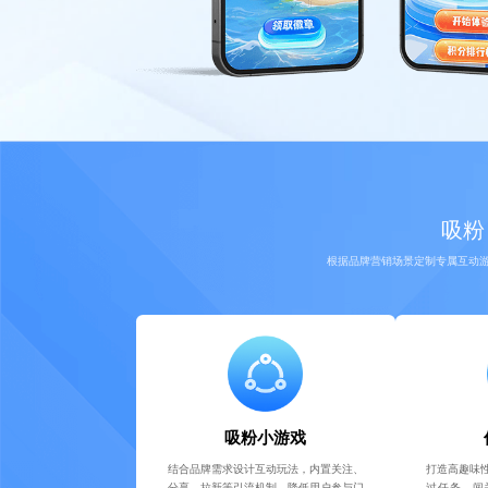
吸粉
根据品牌营销场景定制专属互动
吸粉小游戏
结合品牌需求设计互动玩法，内置关注、
打造高趣味
分享、拉新等引流机制，降低用户参与门
过任务、闯