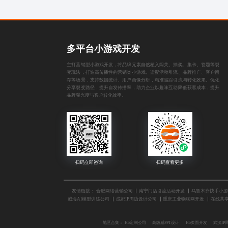
多平台小游戏开发
主打营销型小游戏开发，将品牌元素自然植入闯关、抽奖、集卡、答题等裂
变玩法，打造高传播性的营销类小游戏。适配活动引流、品牌推广、客户留
存等场景，支持数据统计、用户画像分析，精准追踪引流与转化效果。优化
分享裂变路径，提升自发传播率，助力企业以趣味互动降低获客成本，提升
品牌曝光度与客户转化效率。
友情链接：
合肥网络营销公司
南宁门店引流活动开发
乌鲁木齐快手小游
威海AI模型训练公司
成都IP周边设计公司
重庆工业物联网开发
在线共
地区合集：
H5定制公司
高级感PPT设计
H5页面开发
武汉IP