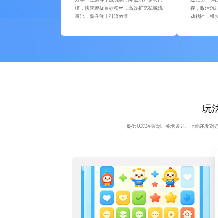
槛，快速聚拢目标粉丝，高效扩充私域流
存，激活沉
量池，提升线上引流效果。
动粘性，维
玩法
提供从玩法策划、美术设计、功能开发到