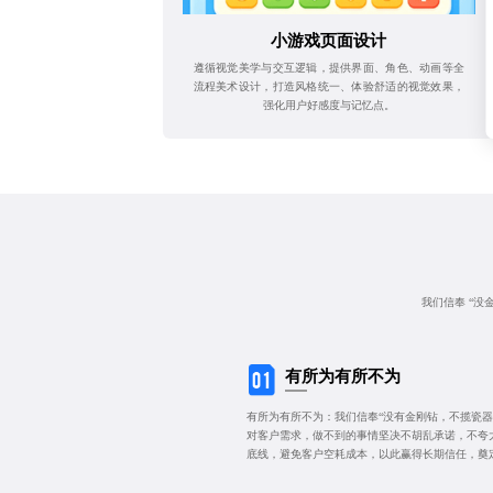
小游戏页面设计
遵循视觉美学与交互逻辑，提供界面、角色、动画等全
流程美术设计，打造风格统一、体验舒适的视觉效果，
强化用户好感度与记忆点。
我们信奉 “没
有所为有所不为
有所为有所不为：我们信奉“没有金刚钻，不揽瓷器
对客户需求，做不到的事情坚决不胡乱承诺，不夸
底线，避免客户空耗成本，以此赢得长期信任，奠